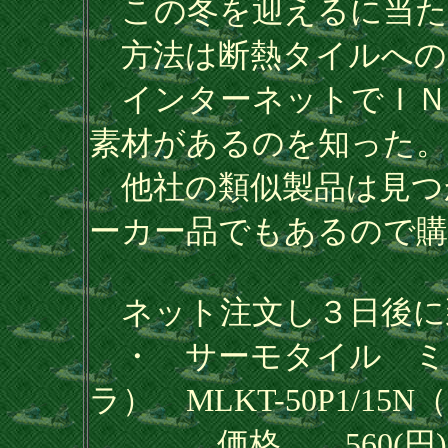
この冬を迎えるに当た
方法は断熱タイルへの
インターネットでＩＮ
素材があるのを知った。
他社の類似製品は見つ
ーカー品でもあるので購
ネット注文し３日後に
・ サーモタイル ミル
ラ） MLKT-50P1/15
価格 560(円) x 15