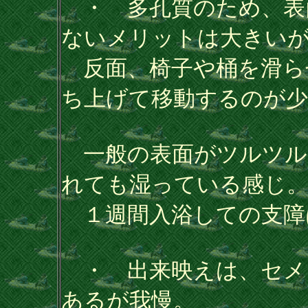
・ 多孔質のため、表
ないメリットは大きい
反面、椅子や桶を滑ら
ち上げて移動するのが少
一般の表面がツルツル
れても湿っている感じ
１週間入浴しての支障
・ 出来映えは、セメ
あるが我慢。