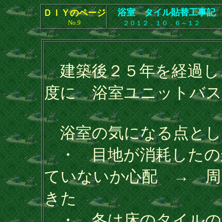
浴室 タイル貼替工事記
ＤＩＹのページ
No.9
２０１２．１０．６～１２
建築後２５年を経過し
度に 浴室ユニットバス
浴室の気になる点とし
・ 目地が消耗したの
ていないか心配 → 周
きた
・ 冬は床のタイルの