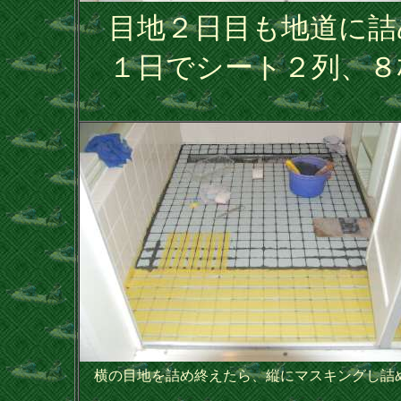
目地２日目も地道に詰
１日でシート２列、８
横の目地を詰め終えたら、縦にマスキングし詰