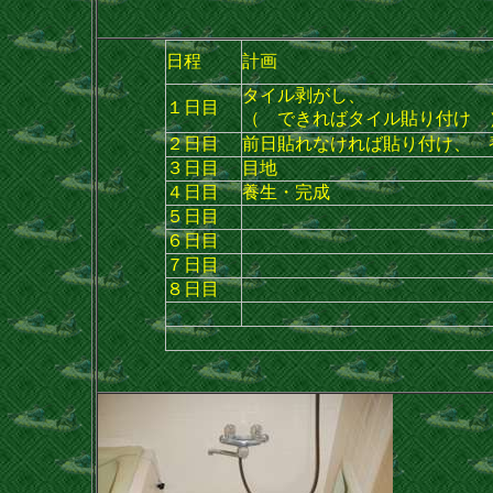
日程
計画
タイル剥がし、
１日目
（ できればタイル貼り付け 
２日目
前日貼れなければ貼り付け、 
３日目
目地
４日目
養生・完成
５日目
６日目
７日目
８日目