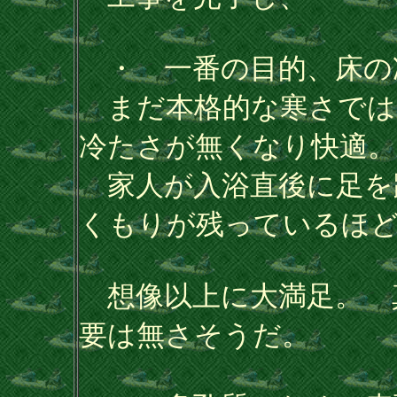
・ 一番の目的、床の
まだ本格的な寒さでは
冷たさが無くなり快適。
家人が入浴直後に足を
くもりが残っているほ
想像以上に大満足。 
要は無さそうだ。