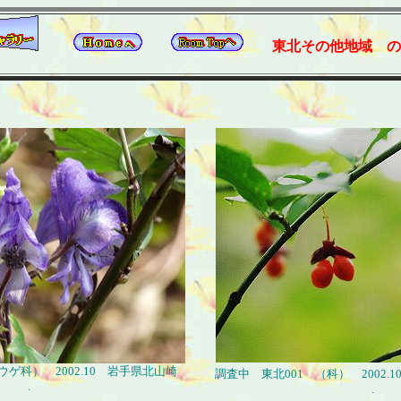
東北その他地域 の
ゲ科） 2002.10 岩手県北山崎
調査中 東北001 （科） 2002
.
.