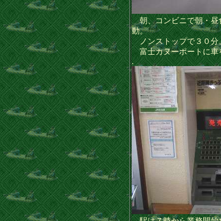
朝、コンビニで朝・昼
動。
ノンストップで３０分
富士カヌーポートに車
.
駅は７時から業務開始