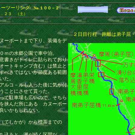
ーツーリング
No.１００－２
．２３ （土）
２日目行程 距離は弟子屈・
ヌーポートまで下り、装備をデ
０ｍの水郷公園で車中泊。
意書きがトイレに貼られており
オートキャンプ含む）は禁止と
すべきではないが節度ある範囲
いた。
アルコ－ルも入った後に気が付
うことにさせて貰った。
って駐車場も広いので、そちら
を挟んだ所にある カヌーポー
も良いかもしれない。
（てしかが）から標茶までの
ち込みと、瀬が続く区間だ。