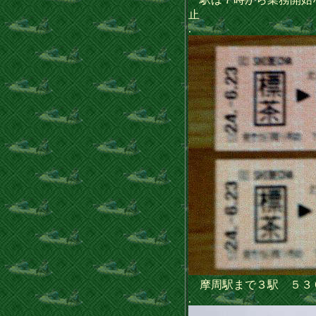
止
.
摩周駅まで３駅 ５３
.