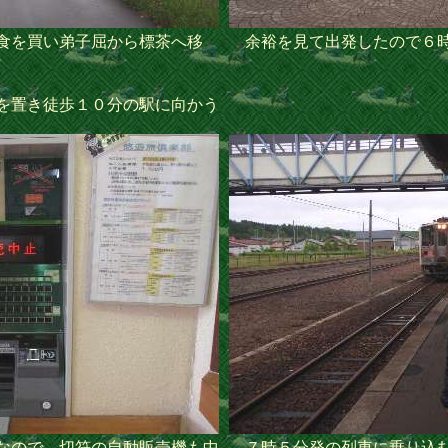
食を買い弟子屈から標茶へ移
余裕を見て出発したので６
。
を置き徒歩１０分の駅に向かう
なので、切符の自動販売機も中
７時５分発の列車に乗り込