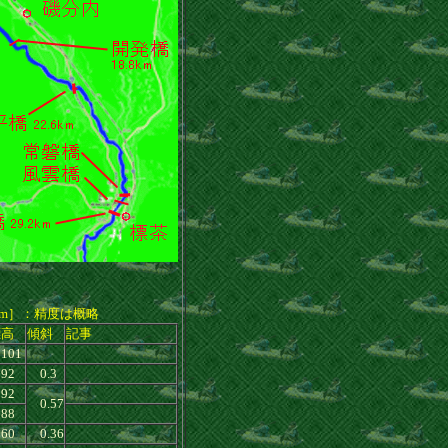
［m］：精度は概略
標高
傾斜
記事
01
92
0.3
92
0.57
88
60
0.36