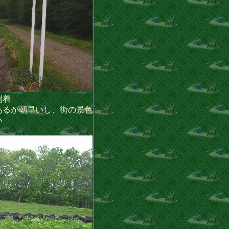
到着
るが朝早いし、街の景色
い