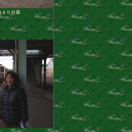
時４０分着
む