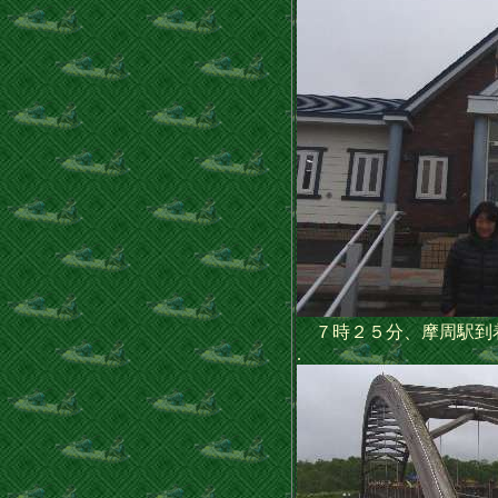
７時２５分、摩周駅到
.