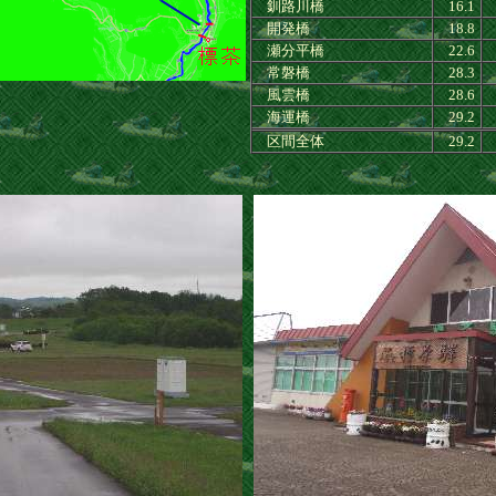
釧路川橋
16.1
開発橋
18.8
瀬分平橋
22.6
常磐橋
28.3
風雲橋
28.6
海運橋
29.2
区間全体
29.2