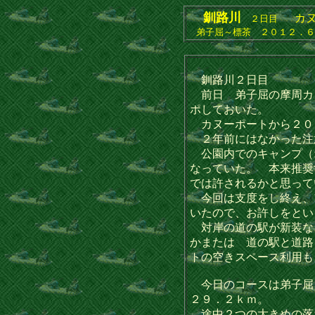
釧路川
カヌ
２日目
弟子屈～標茶 ２０１２．６
釧路川２日目
前日 弟子屈の摩周カ
ポしておいた。
カヌーポートから２０
２年前にはなかった注
公園内でのキャンプ（
なっていた。 本来推奨
では許されるかと思って
今回は支度をし終え、
いたので、お許しをとい
対岸の道の駅が新装な
かまたは 道の駅と道路
トの空きスペース利用
今日のコースは弟子屈
２９．２ｋｍ。
途中２つの大きめの落