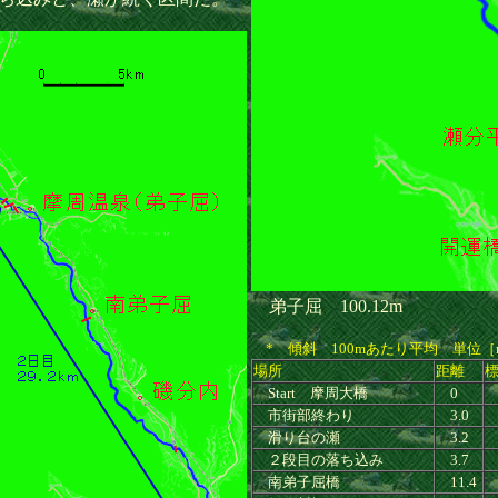
弟子屈 100.12m
* 傾斜 100mあたり平均 単位
場所
距離
Start 摩周大橋
0
1
市街部終わり
3.0
滑り台の瀬
3.2
２段目の落ち込み
3.7
南弟子屈橋
11.4