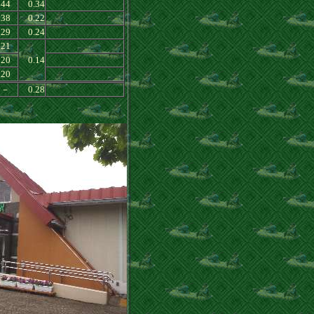
44
0.34
38
0.22
29
0.24
21
20
0.14
20
－
0.28