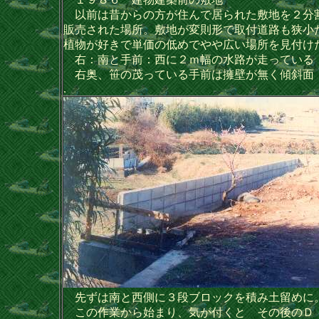
以前は昔からの方が住んで居られた敷地を２分
販売された場所。敷地が変則形で取付道路も狭小
植物が好きで単価の低めでやや広い場所を見付け
右：南と手前：西に２ｍ幅の水路が走っている
右奥、笹の茂っている手前は擁壁が無く傾斜面
.
先ずは南と西側に３段ブロックを積み土留めに
この作業から始まり、気が付くと その後のＤ