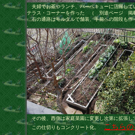
夫婦でお茶やランチ、バーベキューに活躍して
テラス・コーナーを作った （ 別途ページ 掲
右の通路はモルタルで舗装、手前への階段も作
.
その後、西側は家庭菜園に変更し次第に拡張し
こちらの
この仕切りもコンクリート化。