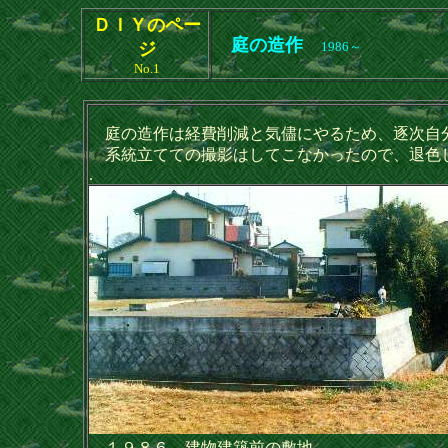
ＤＩＹのペー
庭の造作
ジ
1986～
No.1
庭の造作は経費削減と気儘にやるため、逐次自
系統立てての撮影はしてこなかったので、退色
.
１９８６ 建物建築前の敷地