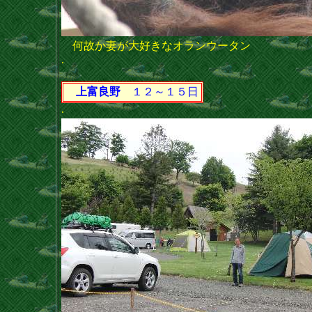
何故か妻が大好きなオランウータン
.
上富良野
１２～１５日
.