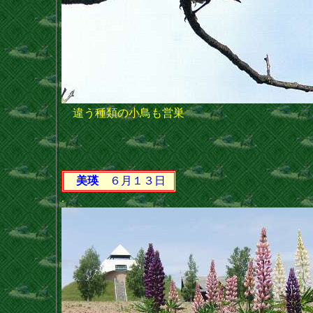
違う種類の小鳥も営巣
美瑛
６月１３日
.