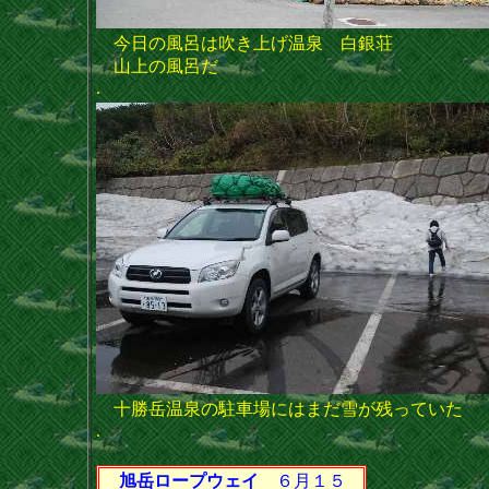
今日の風呂は吹き上げ温泉 白銀荘
山上の風呂だ
.
十勝岳温泉の駐車場にはまだ雪が残っていた
.
旭岳ロープウェイ
６月１５