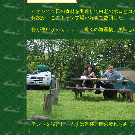
イオンで今日の食材を調達して白老のポロとコ
何故か、このキャンプ場が好きで数回目だ。
何が良いかって．．． 近くの海産物、美味し
.
テントを設営し、先ずは乾杯。船の疲れを癒し
リ