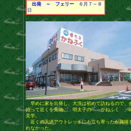
出発 ～ フェリー
６月７～８
日
.
早めに家を出発し、大洗は初めて訪ねるので、
持って近くを見物。 明太子の「 かねふく 」
見学。
近くの大洗アウトレットにも立ち寄ったが興味
れなかった。