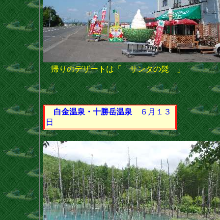
帰りのデザートは「 サンタの髭 」
白金温泉・十勝岳温泉
６月１３
日
.