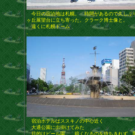
今日の宿泊地は札幌。 時間があるので久しぶ
ヶ丘展望台に立ち寄った。クラーク博士像と。
遠くに札幌ドーム
.
宿泊ホテルはススキノの中心近く
大通公園に出掛けてみた
目的はビール園。 暗くなるのを待ちきれず、