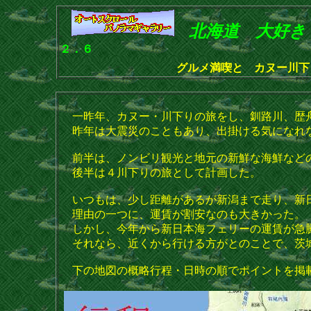
北海道
大好き
２．６
グルメ満喫と カヌー川下
一昨年、カヌー・川下りの旅をし、釧路川、歴舟
昨年は大震災のこともあり、出掛ける気になれ
前半は、ノンビリ観光と地元の新鮮な海鮮などの
後半は４川下りの旅として計画した。
いつもは、少し距離があるが新潟まで走り、新
理由の一つに、運賃が割安なのも大きかった。
しかし、今年から新日本海フェリーの運賃が急
それなら、近くから行ける方がとのことで、茨城
下の地図の概略行程・日時の順でポイントを掲