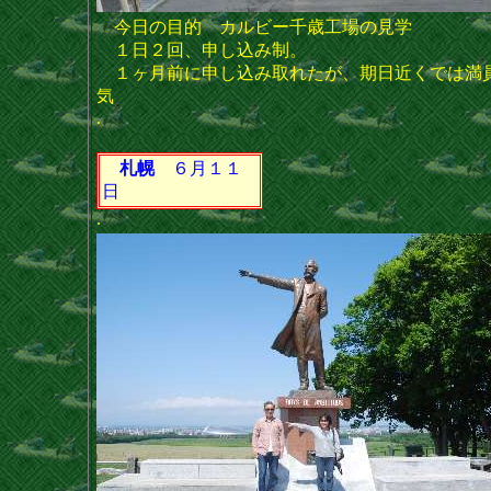
今日の目的 カルビー千歳工場の見学
１日２回、申し込み制。
１ヶ月前に申し込み取れたが、期日近くでは満
気
.
札幌
６月１１
日
.