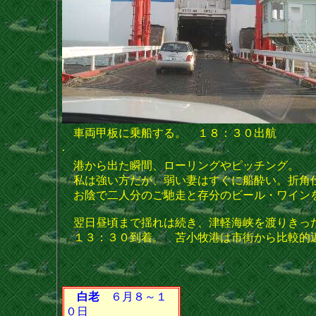
車両甲板に乗船する。 １８：３０出航
.
港から出た瞬間、ローリングやピッチング。
私は強い方だが、弱い妻はすぐに船酔い。折角仕
お陰で二人分のご馳走と存分のビール・ワイン
翌日昼頃まで揺れは続き、津軽海峡を渡りきっ
１３：３０到着。 苫小牧港は市街から比較的
白老
６月８～１
０日