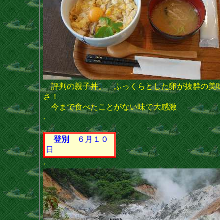
評判の親子丼。 ふっくらとした卵が抜群の美
さ！
今まで食べたことがない味で大感激
.
登別
６月１０
日
.