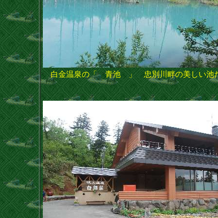
白金温泉の「 青池 」 忠別川畔の美しい池