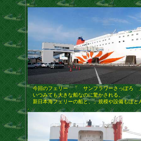
.
今回のフェリー 「 サンフラワーさっぽろ 
いつみても大きな船なのに驚かされる。
新日本海フェリーの船と、」規模や設備もほと
.