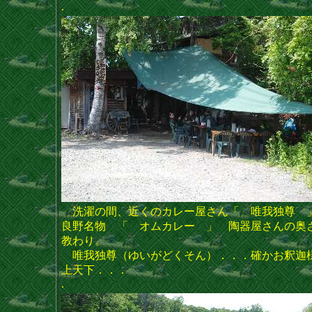
.
洗濯の間、近くのカレー屋さん「 唯我独尊 
良野名物 「 オムカレー 」 陶器屋さんの奥
教わり。
唯我独尊（ゆいがどくそん）．．．確かお釈迦
上天下．．．
.